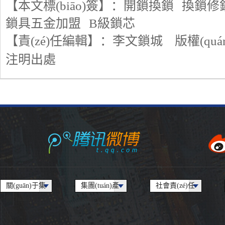
【本文標(biāo)簽】：
開鎖換鎖
換鎖修
鎖具五金加盟
B級鎖芯
【責(zé)任編輯】：
李文鎖城
版權(qu
注明出處
關(guān)于集
集團(tuán)產
社會責(zé)任
團(tuán)
(chǎn)業(yè)